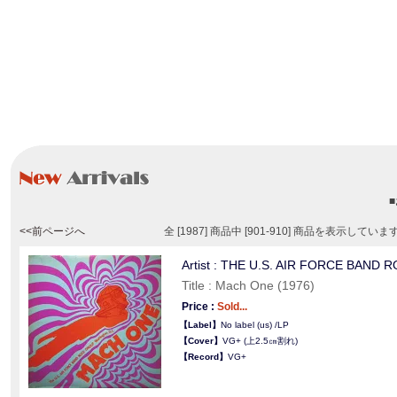
<<前ページへ
全 [1987] 商品中 [901-910] 商品を表示していま
Artist : THE U.S. AIR FORCE BAND 
Title : Mach One (1976)
Price :
Sold...
【Label】
No label (us) /LP
【Cover】
VG+ (上2.5㎝割れ)
【Record】
VG+