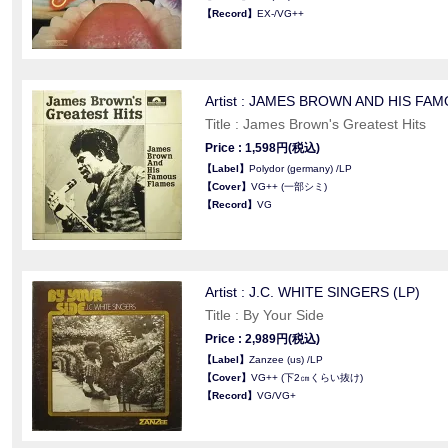
【Record】
EX-/VG++
Artist : JAMES BROWN AND HIS FA
Title : James Brown's Greatest Hits
Price : 1,598円(税込)
【Label】
Polydor (germany) /LP
【Cover】
VG++ (一部シミ)
【Record】
VG
Artist : J.C. WHITE SINGERS (LP)
Title : By Your Side
Price : 2,989円(税込)
【Label】
Zanzee (us) /LP
【Cover】
VG++ (下2㎝くらい抜け)
【Record】
VG/VG+