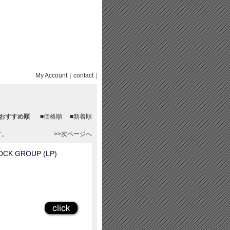
My Account
｜
contact
｜
■おすすめ順
■価格順
■新着順
す。
>>次ページへ
ROCK GROUP (LP)