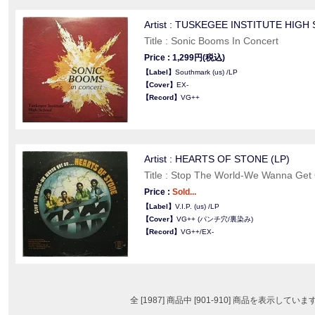
Artist : TUSKEGEE INSTITUTE HIGH
Title : Sonic Booms In Concert
Price : 1,299円(税込)
【Label】
Southmark (us) /LP
【Cover】
EX-
【Record】
VG++
Artist : HEARTS OF STONE (LP)
Title : Stop The World-We Wanna Get
Price :
Sold...
【Label】
V.I.P. (us) /LP
【Cover】
VG++ (パンチ穴/裏染み)
【Record】
VG++/EX-
全 [1987] 商品中 [901-910] 商品を表示していま