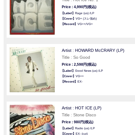
Price : 4,990円(税込)
【Label】
Rage (us) /LP
【Cover】
VG+ (スレ強め)
【Record】
VG++/VG+
Artist : HOWARD McCRARY (LP)
Title : So Good
Price : 2,598円(税込)
【Label】
Good News (us) /LP
【Cover】
VG++
【Record】
EX-
Artist : HOT ICE (LP)
Title : Stone Disco
Price : 980円(税込)
【Label】
Radio (us) /LP
【Cover】
EX- (cut)