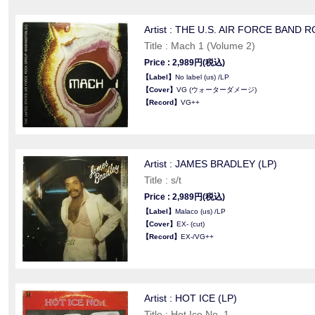
Artist : THE U.S. AIR FORCE BAND 
Title : Mach 1 (Volume 2)
Price : 2,989円(税込)
【Label】
No label (us) /LP
【Cover】
VG (ウォーターダメージ)
【Record】
VG++
Artist : JAMES BRADLEY (LP)
Title : s/t
Price : 2,989円(税込)
【Label】
Malaco (us) /LP
【Cover】
EX- (cut)
【Record】
EX-/VG++
Artist : HOT ICE (LP)
Title : Hot Ice No. 1