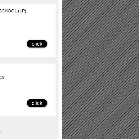
 SCHOOL (LP)
 On
す。