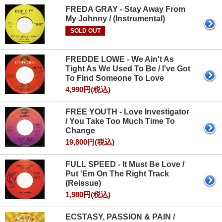
FREDA GRAY - Stay Away From
My Johnny / (Instrumental)
SOLD OUT
FREDDE LOWE - We Ain't As
Tight As We Used To Be / I've Got
To Find Someone To Love
4,990円(税込)
FREE YOUTH - Love Investigator
/ You Take Too Much Time To
Change
19,800円(税込)
FULL SPEED - It Must Be Love /
Put 'Em On The Right Track
(Reissue)
1,980円(税込)
ECSTASY, PASSION & PAIN /