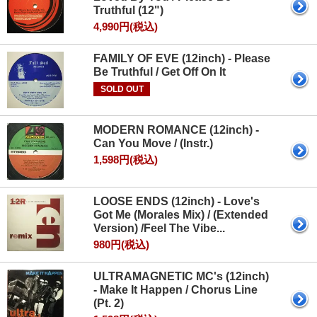
Truthful (12")
4,990円(税込)
FAMILY OF EVE (12inch) - Please
Be Truthful / Get Off On It
SOLD OUT
MODERN ROMANCE (12inch) -
Can You Move / (Instr.)
1,598円(税込)
LOOSE ENDS (12inch) - Love's
Got Me (Morales Mix) / (Extended
Version) /Feel The Vibe...
980円(税込)
ULTRAMAGNETIC MC's (12inch)
- Make It Happen / Chorus Line
(Pt. 2)