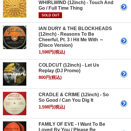
WHIRLWIND (12inch) - Touch And
Go / Full Time Thing
SOLD OUT
IAN DURY & THE BLOCKHEADS
(12inch) - Reasons To Be
Cheerful, Pt. 3 / Hit Me With ～
(Disco Version)
1,598円(税込)
COLDCUT (12inch) - Let Us
Replay (DJ Promo)
800円(税込)
CRADLE & CRIME (12inch) - So
So Good / Can You Dig It
1,598円(税込)
FAMILY OF EVE - I Want To Be
Loved By You / Please Be