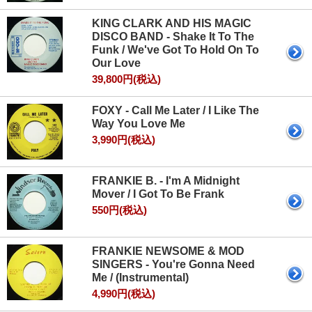
KING CLARK AND HIS MAGIC
DISCO BAND - Shake It To The
Funk / We've Got To Hold On To
Our Love
39,800円(税込)
FOXY - Call Me Later / I Like The
Way You Love Me
3,990円(税込)
FRANKIE B. - I'm A Midnight
Mover / I Got To Be Frank
550円(税込)
FRANKIE NEWSOME & MOD
SINGERS - You're Gonna Need
Me / (Instrumental)
4,990円(税込)