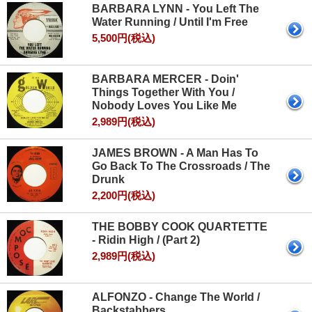
BARBARA LYNN - You Left The
Water Running / Until I'm Free
5,500円(税込)
BARBARA MERCER - Doin'
Things Together With You /
Nobody Loves You Like Me
2,989円(税込)
JAMES BROWN - A Man Has To
Go Back To The Crossroads / The
Drunk
2,200円(税込)
THE BOBBY COOK QUARTETTE
- Ridin High / (Part 2)
2,989円(税込)
ALFONZO - Change The World /
Backstabbers