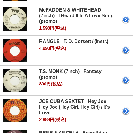
McFADDEN & WHITEHEAD
(7inch) - I Heard It In A Love Song
(promo)
1,598円(税込)
RANGLE - T. D. Dorsett / (Instr.)
4,990円(税込)
T.S. MONK (7inch) - Fantasy
(promo)
800円(税込)
JOE CUBA SEXTET - Hey Joe,
Hey Joe (Hey Girl, Hey Girl) / It's
Love
2,989円(税込)
RENE & ANGELA - Everything