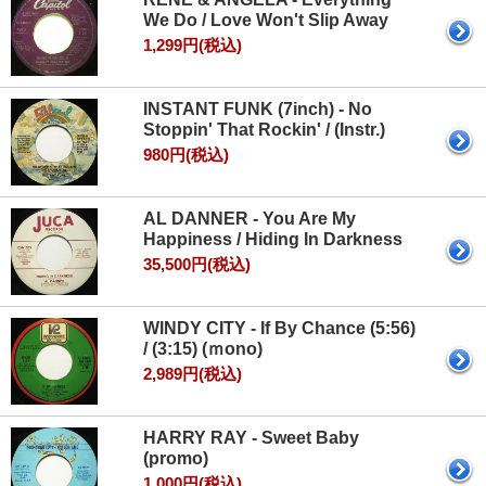
We Do / Love Won't Slip Away
1,299円(税込)
INSTANT FUNK (7inch) - No
Stoppin' That Rockin' / (Instr.)
980円(税込)
AL DANNER - You Are My
Happiness / Hiding In Darkness
35,500円(税込)
WINDY CITY - If By Chance (5:56)
/ (3:15) (ｍono)
2,989円(税込)
HARRY RAY - Sweet Baby
(promo)
1,000円(税込)