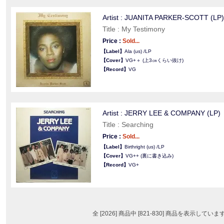
Artist : JUANITA PARKER‐SCOTT (LP)
Title : My Testimony
Price :
Sold...
【Label】
Ala (us) /LP
【Cover】
VG+＋ (上3㎝くらい抜け)
【Record】
VG
Artist : JERRY LEE & COMPANY (LP)
Title : Searching
Price :
Sold...
【Label】
Birthright (us) /LP
【Cover】
VG++ (裏に書き込み)
【Record】
VG+
全 [2026] 商品中 [821-830] 商品を表示していま