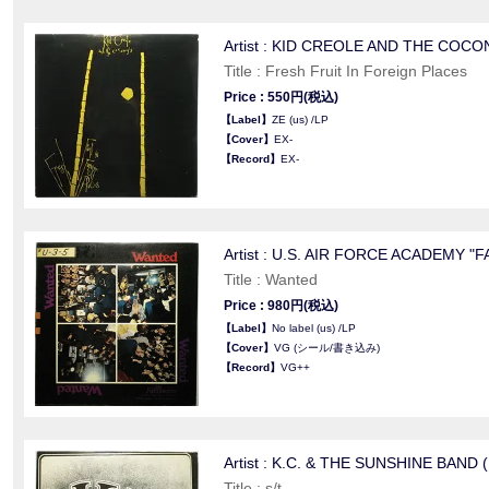
Artist : KID CREOLE AND THE COCO
Title : Fresh Fruit In Foreign Places
Price : 550円(税込)
【Label】
ZE (us) /LP
【Cover】
EX-
【Record】
EX-
Artist : U.S. AIR FORCE ACADEMY "
Title : Wanted
Price : 980円(税込)
【Label】
No label (us) /LP
【Cover】
VG (シール/書き込み)
【Record】
VG++
Artist : K.C. & THE SUNSHINE BAND (
Title : s/t