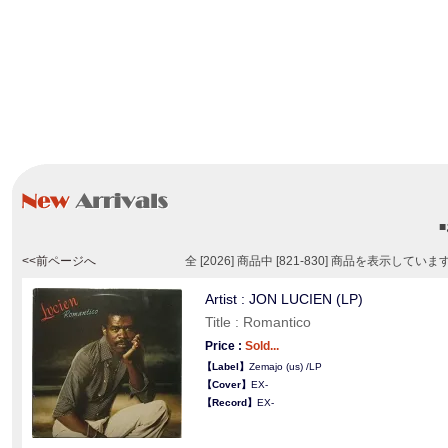
<<前ページへ
全 [2026] 商品中 [821-830] 商品を表示していま
Artist : JON LUCIEN (LP)
Title : Romantico
Price :
Sold...
【Label】
Zemajo (us) /LP
【Cover】
EX-
【Record】
EX-