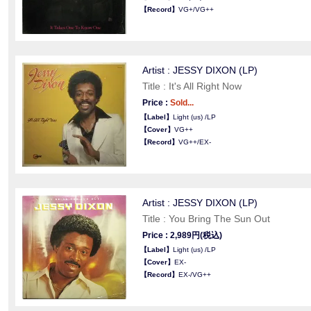
【Record】
VG+/VG++
Artist : JESSY DIXON (LP)
Title : It's All Right Now
Price :
Sold...
【Label】
Light (us) /LP
【Cover】
VG++
【Record】
VG++/EX-
Artist : JESSY DIXON (LP)
Title : You Bring The Sun Out
Price : 2,989円(税込)
【Label】
Light (us) /LP
【Cover】
EX-
【Record】
EX-/VG++