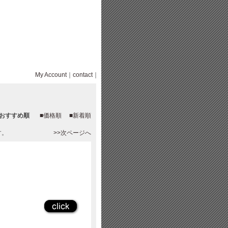
My Account
｜
contact
｜
■おすすめ順
■価格順
■新着順
す。
>>次ページへ