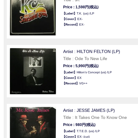
Price : 1,598円(税込)
【Label】
T.K. (us) /LP
【Cover】
EX-
【Record】
EX-
Artist : HILTON FELTON (LP)
Title : Ode To New Life
Price : 5,990円(税込)
【Label】
Hilton's Concept (us) /LP
【Cover】
EX
【Record】
VG++
Artist : JESSE JAMES (LP)
Title : It Takes One To Know One
Price : 980円(税込)
【Label】
T.T.E.D. (us) /LP
【Cover】
EX- (cut)