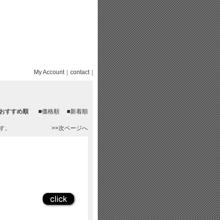
My Account
｜
contact
｜
■おすすめ順
■価格順
■新着順
ます。
>>次ページへ