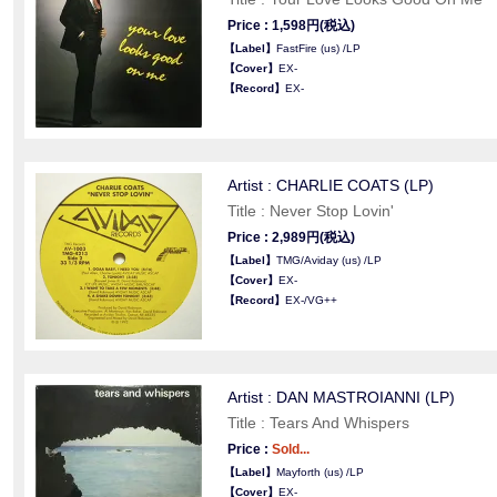
Price : 1,598円(税込)
【Label】
FastFire (us) /LP
【Cover】
EX-
【Record】
EX-
Artist : CHARLIE COATS (LP)
Title : Never Stop Lovin'
Price : 2,989円(税込)
【Label】
TMG/Aviday (us) /LP
【Cover】
EX-
【Record】
EX-/VG++
Artist : DAN MASTROIANNI (LP)
Title : Tears And Whispers
Price :
Sold...
【Label】
Mayforth (us) /LP
【Cover】
EX-