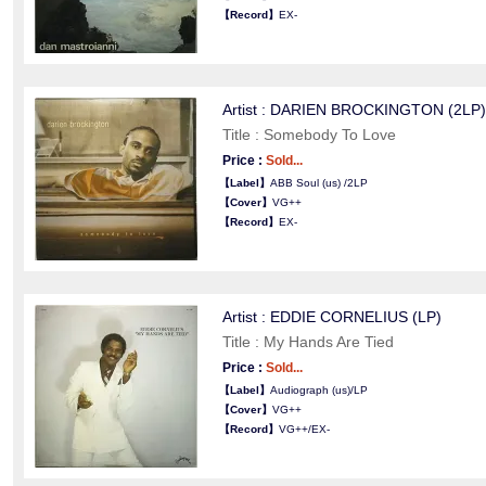
【Record】
EX-
Artist : DARIEN BROCKINGTON (2LP)
Title : Somebody To Love
Price :
Sold...
【Label】
ABB Soul (us) /2LP
【Cover】
VG++
【Record】
EX-
Artist : EDDIE CORNELIUS (LP)
Title : My Hands Are Tied
Price :
Sold...
【Label】
Audiograph (us)/LP
【Cover】
VG++
【Record】
VG++/EX-