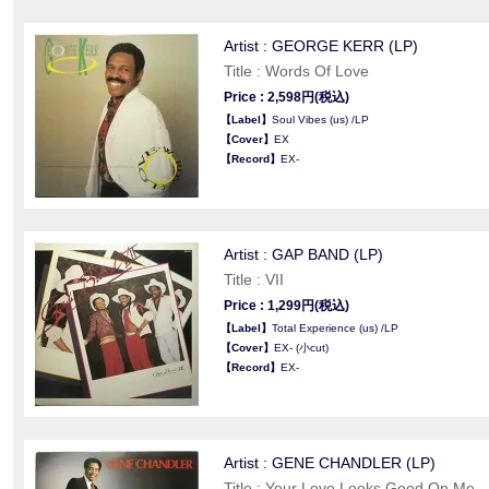
Artist : GEORGE KERR (LP)
Title : Words Of Love
Price : 2,598円(税込)
【Label】
Soul Vibes (us) /LP
【Cover】
EX
【Record】
EX-
Artist : GAP BAND (LP)
Title : VII
Price : 1,299円(税込)
【Label】
Total Experience (us) /LP
【Cover】
EX- (小cut)
【Record】
EX-
Artist : GENE CHANDLER (LP)
Title : Your Love Looks Good On Me