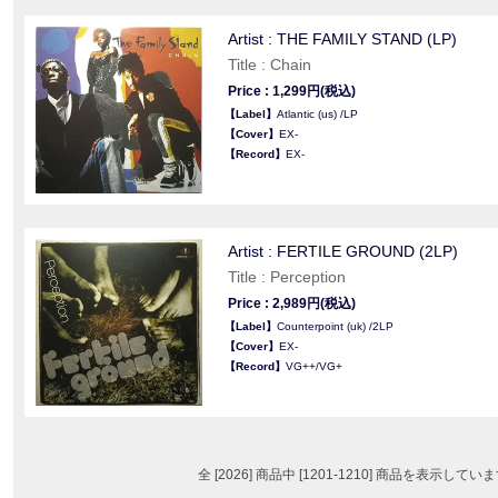
Artist : THE FAMILY STAND (LP)
Title : Chain
Price : 1,299円(税込)
【Label】
Atlantic (us) /LP
【Cover】
EX-
【Record】
EX-
Artist : FERTILE GROUND (2LP)
Title : Perception
Price : 2,989円(税込)
【Label】
Counterpoint (uk) /2LP
【Cover】
EX-
【Record】
VG++/VG+
全 [2026] 商品中 [1201-1210] 商品を表示してい