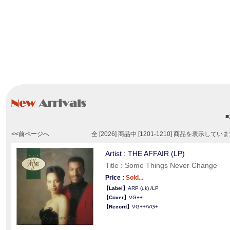
<<前ページへ
全 [2026] 商品中 [1201-1210] 商品を表示してい
Artist : THE AFFAIR (LP)
Title : Some Things Never Change
Price :
Sold...
【Label】
ARP (uk) /LP
【Cover】
VG++
【Record】
VG++/VG+