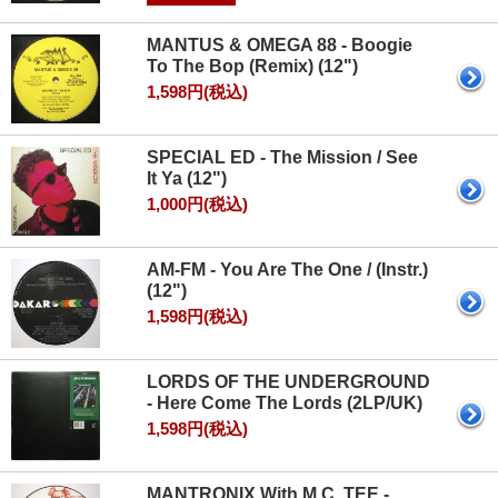
MANTUS & OMEGA 88 - Boogie
To The Bop (Remix) (12")
1,598円(税込)
SPECIAL ED - The Mission / See
It Ya (12")
1,000円(税込)
AM‐FM - You Are The One / (Instr.)
(12")
1,598円(税込)
LORDS OF THE UNDERGROUND
- Here Come The Lords (2LP/UK)
1,598円(税込)
MANTRONIX With M.C. TEE -