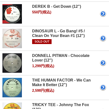
DEREK B - Get Down (12")
550円(税込)
DINOSAUR L - Go Bang! #5 /
Clean On Your Bean #1 (12")
SOLD OUT
DONNELL PITMAN - Chocolate
Lover (12")
1,299円(税込)
THE HUMAN FACTOR - We Can
Make It Better (12")
2,598円(税込)
TRICKY TEE - Johnny The Fox