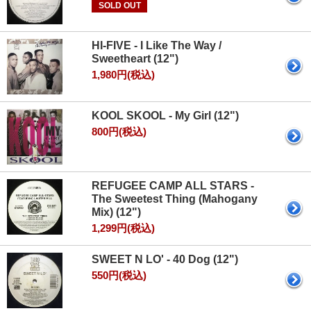
SOLD OUT
HI‐FIVE - I Like The Way /
Sweetheart (12")
1,980円(税込)
KOOL SKOOL - My Girl (12")
800円(税込)
REFUGEE CAMP ALL STARS -
The Sweetest Thing (Mahogany
Mix) (12")
1,299円(税込)
SWEET N LO' - 40 Dog (12")
550円(税込)