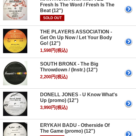
Fresh Is The Word / Fresh Is The
Beat (12")
SOLD OUT
THE PLAYERS ASSOCIATION -
Get On Up Now / Let Your Body
Go! (12")
1,598円(税込)
SOUTH BRONX - The Big
Throwdown / (Instr.) (12")
2,200円(税込)
DONELL JONES - U Know What's
Up (promo) (12")
3,990円(税込)
ERYKAH BADU - Otherside Of
The Game (promo) (12")