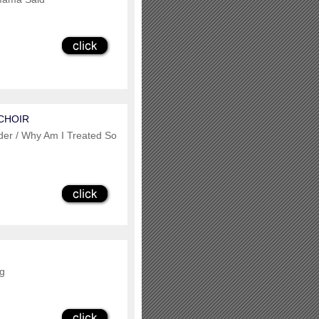
 CHOIR
ouder / Why Am I Treated So
ng