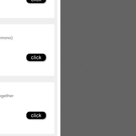
 (mono)
ogether