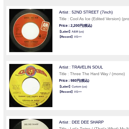
Artist : 52ND STREET (7inch)
Title : Cool As Ice (Edited Version) (p
Price : 2,200円(税込)
【Label】
A&M (us)
【Record】
VG++
Artist : TRAVELIN SOUL
Title : Three The Hard Way / (mono)
Price : 980円(税込)
【Label】
Curtom (us)
【Record】
VG++
Artist : DEE DEE SHARP
Title : Let's Twine / (That's What) My