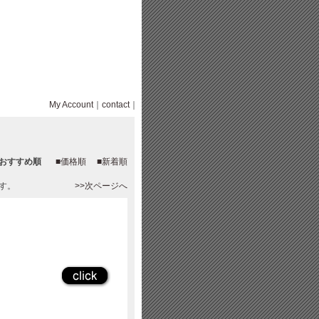
My Account
｜
contact
｜
■おすすめ順
■価格順
■新着順
ます。
>>次ページへ