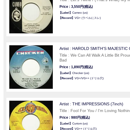
Price : 3,550円(税込)
【Label】
Cameo (us)
【Record】
VG+ (ラベルにスレ)
Artist : HAROLD SMITH'S MAJESTIC
Title : We Can All Walk A Little Bit Pr
Bad
Price : 1,890円(税込)
【Label】
Checker (us)
【Record】
VG+/VG++ (ドリル穴)
Artist : THE IMPRESSIONS (7inch)
Title : Fool For You / I'm Loving Nothi
Price : 980円(税込)
【Label】
Curtom (us)
【Record】
VG++ (ドリル穴)