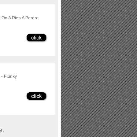
/ On A Rien A Perdre
 ‐ Flunky
ます。