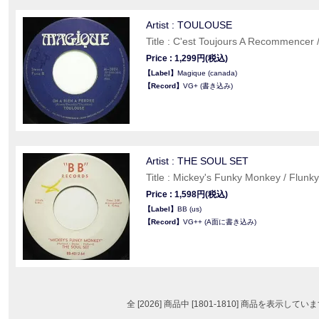
Artist : TOULOUSE
Title : C'est Toujours A Recommencer 
Price : 1,299円(税込)
【Label】
Magique (canada)
【Record】
VG+ (書き込み)
Artist : THE SOUL SET
Title : Mickey's Funky Monkey / Flunky
Price : 1,598円(税込)
【Label】
BB (us)
【Record】
VG++ (A面に書き込み)
全 [2026] 商品中 [1801-1810] 商品を表示してい