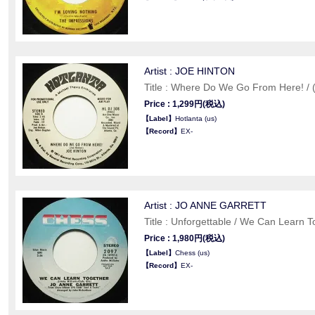
Artist : JOE HINTON
Title : Where Do We Go From Here! /
Price : 1,299円(税込)
【Label】
Hotlanta (us)
【Record】
EX-
Artist : JO ANNE GARRETT
Title : Unforgettable / We Can Learn T
Price : 1,980円(税込)
【Label】
Chess (us)
【Record】
EX-