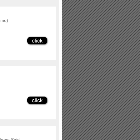
romo)
 Mama Said