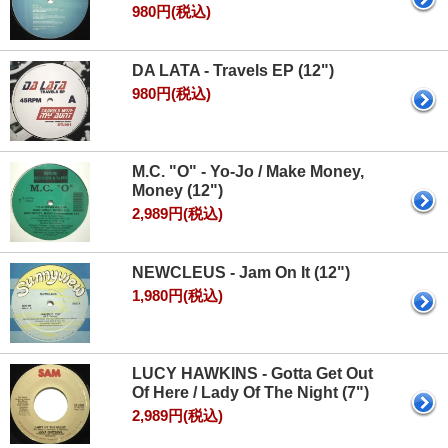
980円(税込)
DA LATA - Travels EP (12")
980円(税込)
M.C. "O" - Yo-Jo / Make Money,
Money (12")
2,989円(税込)
NEWCLEUS - Jam On It (12")
1,980円(税込)
LUCY HAWKINS - Gotta Get Out
Of Here / Lady Of The Night (7")
2,989円(税込)