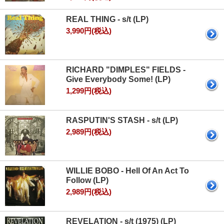
REAL THING - s/t (LP)
3,990円(税込)
RICHARD "DIMPLES" FIELDS -
Give Everybody Some! (LP)
1,299円(税込)
RASPUTIN'S STASH - s/t (LP)
2,989円(税込)
WILLIE BOBO - Hell Of An Act To
Follow (LP)
2,989円(税込)
REVELATION - s/t (1975) (LP)