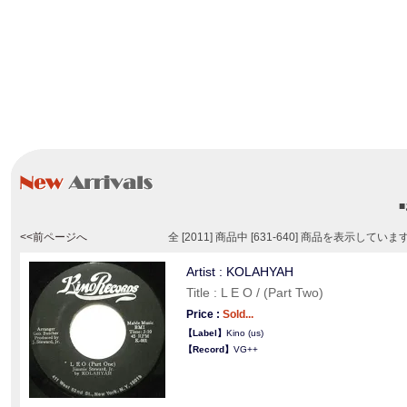
<<前ページへ
全 [2011] 商品中 [631-640] 商品を表示していま
Artist : KOLAHYAH
Title : L E O / (Part Two)
Price :
Sold...
【Label】
Kino (us)
【Record】
VG++