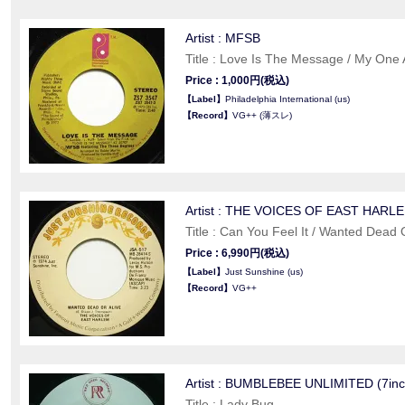
Artist : MFSB
Title : Love Is The Message / My One
Price : 1,000円(税込)
【Label】
Philadelphia International (us)
【Record】
VG++ (薄スレ)
Artist : THE VOICES OF EAST HARL
Title : Can You Feel It / Wanted Dead O
Price : 6,990円(税込)
【Label】
Just Sunshine (us)
【Record】
VG++
Artist : BUMBLEBEE UNLIMITED (7inc
Title : Lady Bug