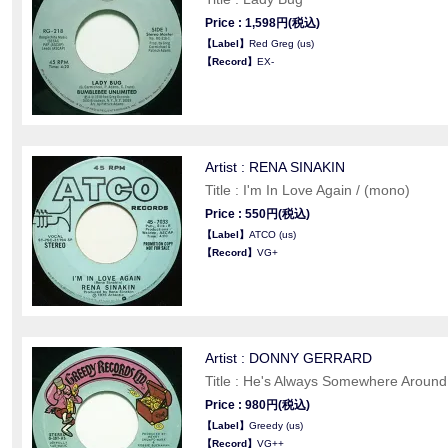
Price : 1,598円(税込)
【Label】
Red Greg (us)
【Record】
EX-
Artist : RENA SINAKIN
Title : I'm In Love Again / (mono)
Price : 550円(税込)
【Label】
ATCO (us)
【Record】
VG+
Artist : DONNY GERRARD
Title : He's Always Somewhere Around
Price : 980円(税込)
【Label】
Greedy (us)
【Record】
VG++