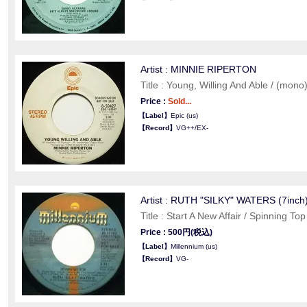
Artist : MINNIE RIPERTON
Title : Young, Willing And Able / (mono
Price :
Sold...
【Label】
Epic (us)
【Record】
VG++/EX-
Artist : RUTH "SILKY" WATERS (7inch
Title : Start A New Affair / Spinning Top
Price : 500円(税込)
【Label】
Millennium (us)
【Record】
VG-