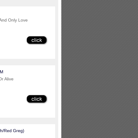
 And Only Love
EM
r Alive
h/Red Greg)