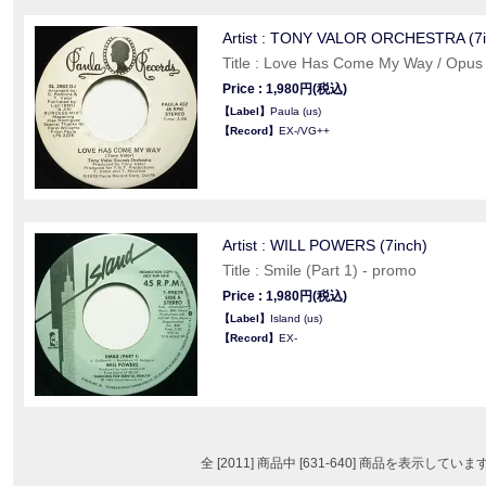
Artist : TONY VALOR ORCHESTRA (7i
Title : Love Has Come My Way / Opus
Price : 1,980円(税込)
【Label】
Paula (us)
【Record】
EX-/VG++
Artist : WILL POWERS (7inch)
Title : Smile (Part 1) ‐ promo
Price : 1,980円(税込)
【Label】
Island (us)
【Record】
EX-
全 [2011] 商品中 [631-640] 商品を表示していま