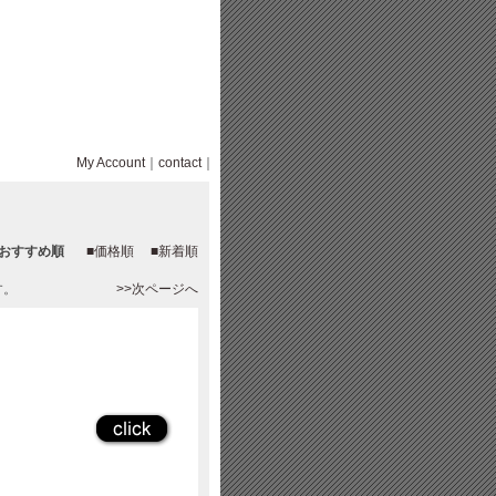
My Account
｜
contact
｜
■おすすめ順
■価格順
■新着順
す。
>>次ページへ