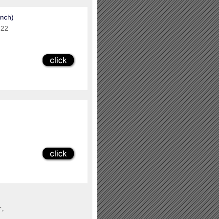
nch)
 22
す。