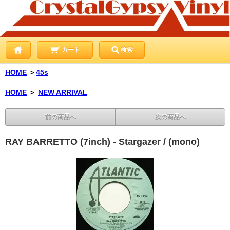
カート
検索
HOME
＞
45s
HOME
＞
NEW ARRIVAL
前の商品へ
次の商品へ
RAY BARRETTO (7inch) - Stargazer / (mono)