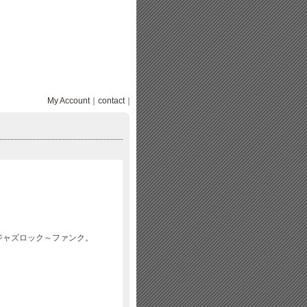
My Account
｜
contact
｜
ジャズロック～ファンク。