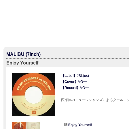
MALIBU (7inch)
Enjoy Yourself
【Label】
JBL(us)
【Cover】
VG++
【Record】
VG++
西海岸のミュージシャンズによるクール・
Enjoy Yourself