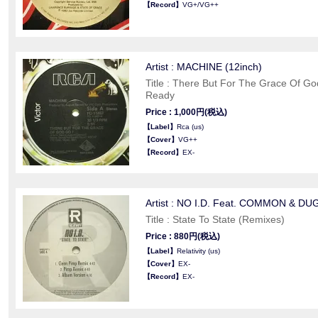
【Record】
VG+/VG++
Artist : MACHINE (12inch)
Title : There But For The Grace Of Go
Ready
Price : 1,000円(税込)
【Label】
Rca (us)
【Cover】
VG++
【Record】
EX-
Artist : NO I.D. Feat. COMMON & DUG
Title : State To State (Remixes)
Price : 880円(税込)
【Label】
Relativity (us)
【Cover】
EX-
【Record】
EX-