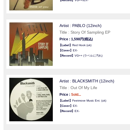
【Record】
VG++/EX-
Artist : PABLO (12inch)
Title : Story Of Sampling EP
Price : 1,598円(税込)
【Label】
Red Hook (uk)
【Cover】
EX-
【Record】
VG++ (ラベルに汚れ)
Artist : BLACKSMITH (12inch)
Title : Out Of My Life
Price :
Sold...
【Label】
Feetmove Music Ent. (uk)
【Cover】
EX-
【Record】
EX-