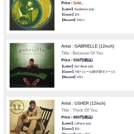
Price :
Sold...
【Label】
Guidance (us)
【Cover】
EX-
【Record】
VG++
Artist : GABRIELLE (12inch)
Title : Because Of You
Price : 550円(税込)
【Label】
Go! Beat (uk)
【Cover】
VG+ (シール跡/天部ダメージ)
【Record】
VG+
Artist : USHER (12inch)
Title : Think Of You
Price : 880円(税込)
【Label】
LaFace (us)
【Cover】
EX-