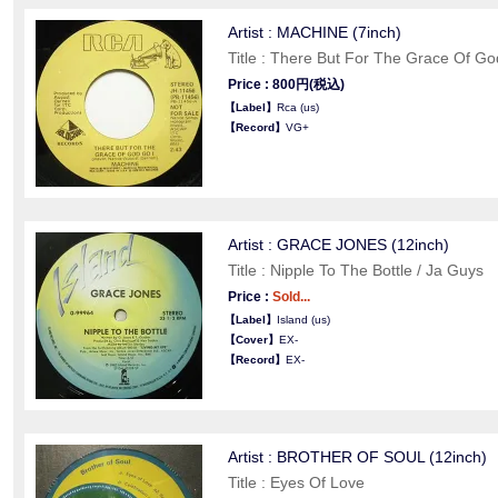
Artist : MACHINE (7inch)
Title : There But For The Grace Of Go
Price : 800円(税込)
【Label】
Rca (us)
【Record】
VG+
Artist : GRACE JONES (12inch)
Title : Nipple To The Bottle / Ja Guys
Price :
Sold...
【Label】
Island (us)
【Cover】
EX-
【Record】
EX-
Artist : BROTHER OF SOUL (12inch)
Title : Eyes Of Love