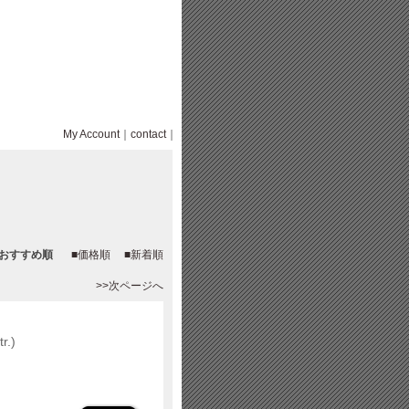
My Account
｜
contact
｜
■おすすめ順
■価格順
■新着順
。
>>次ページへ
r.)