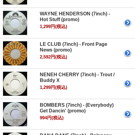
WAYNE HENDERSON (7inch) -
Hot Stuff (promo)
1,299円(税込)
LE CLUB (7inch) - Front Page
News (promo)
2,592円(税込)
NENEH CHERRY (7inch) - Trout /
Buddy X
1,299円(税込)
BOMBERS (7inch) - (Everybody)
Get Dancin' (promo)
994円(税込)