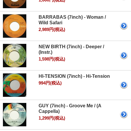
BARRABAS (7inch) - Woman /
Wild Safari
2,989円(税込)
NEW BIRTH (7inch) - Deeper /
(Instr.)
1,598円(税込)
HI‐TENSION (7inch) - Hi‐Tension
994円(税込)
GUY (7inch) - Groove Me / (A
Cappella)
1,299円(税込)