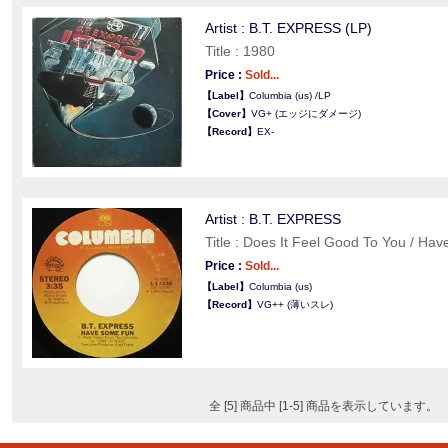
Artist : B.T. EXPRESS (LP)
Title : 1980
Price :
Sold...
【Label】
Columbia (us) /LP
【Cover】
VG+ (エッジにダメージ)
【Record】
EX-
Artist : B.T. EXPRESS
Title : Does It Feel Good To You / H
Price :
Sold...
【Label】
Columbia (us)
【Record】
VG++ (薄いスレ)
全 [5] 商品中 [1-5] 商品を表示しています。