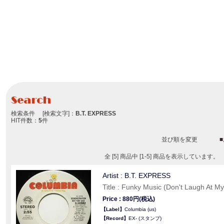
検索条件 [検索文字]：
B.T. EXPRESS
HIT件数：
5
件
並び順を変更
全 [5] 商品中 [1-5] 商品を表示しています。
Artist : B.T. EXPRESS
Title : Funky Music (Don't Laugh At M
Price : 880円(税込)
【Label】
Columbia (us)
【Record】
EX- (スタンプ)