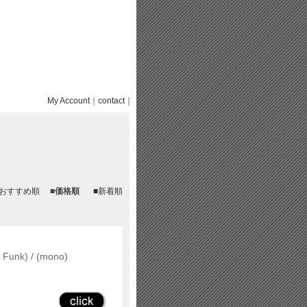
My Account
｜
contact
｜
■おすすめ順
■価格順
■新着順
y Funk) / (mono)